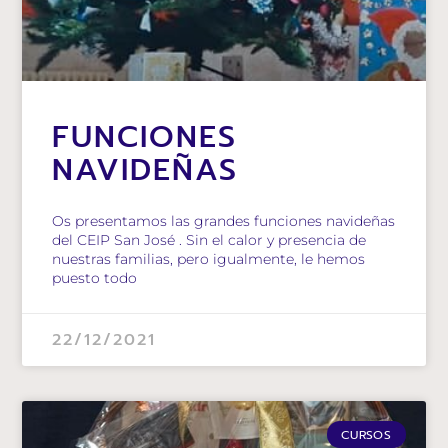
FUNCIONES
NAVIDEÑAS
Os presentamos las grandes funciones navideñas
del CEIP San José . Sin el calor y presencia de
nuestras familias, pero igualmente, le hemos
puesto todo
22/12/2021
CURSOS