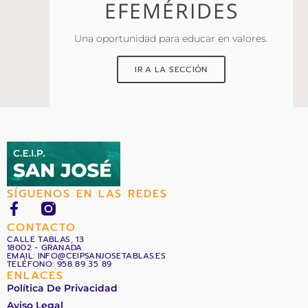
EFEMÉRIDES
Una oportunidad para educar en valores.
IR A LA SECCIÓN
SÍGUENOS EN LAS REDES
F
a
CONTACTO
c
CALLE TABLAS, 13
18002 - GRANADA
e
EMAIL: INFO@CEIPSANJOSETABLAS.ES
b
TELÉFONO: 958 89 35 89
ENLACES
o
Política De Privacidad
o
Aviso Legal