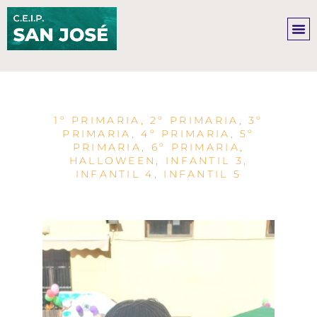
Ir
al
contenido
1º PRIMARIA
,
2º PRIMARIA
,
3º
PRIMARIA
,
4º PRIMARIA
,
5º
PRIMARIA
,
6º PRIMARIA
,
HALLOWEEN
,
INFANTIL 3
,
INFANTIL 4
,
INFANTIL 5