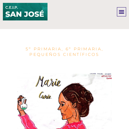
Ir
al
contenido
5º PRIMARIA
,
6º PRIMARIA
,
PEQUEÑOS CIENTÍFICOS