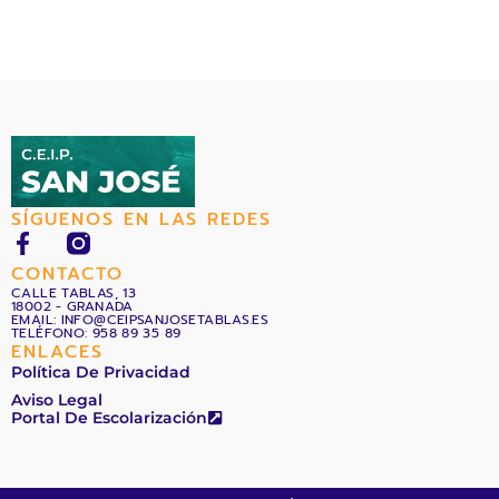
SÍGUENOS EN LAS REDES
F
a
CONTACTO
c
CALLE TABLAS, 13
18002 - GRANADA
e
EMAIL: INFO@CEIPSANJOSETABLAS.ES
b
TELÉFONO: 958 89 35 89
ENLACES
o
Política De Privacidad
o
Aviso Legal
k
Portal De Escolarización
-
f