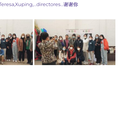
,Teresa,Xuping,…directores…谢谢你