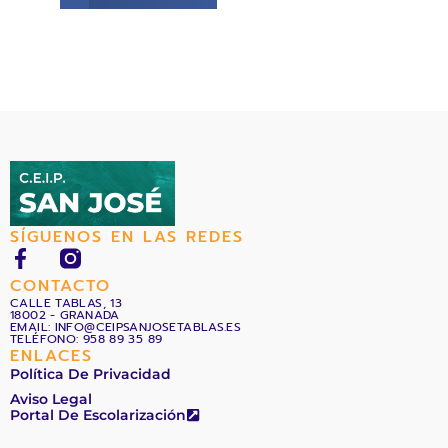
SÍGUENOS EN LAS REDES
F
a
CONTACTO
c
CALLE TABLAS, 13
18002 - GRANADA
e
EMAIL: INFO@CEIPSANJOSETABLAS.ES
b
TELÉFONO: 958 89 35 89
ENLACES
o
Política De Privacidad
o
Aviso Legal
k
Portal De Escolarización
-
f